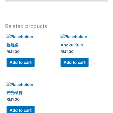
Related products
咖喱角
Angku Kuih
RM
1.00
RM
1.00
Add to cart
Add to cart
芒光菜粿
RM
1.00
Add to cart