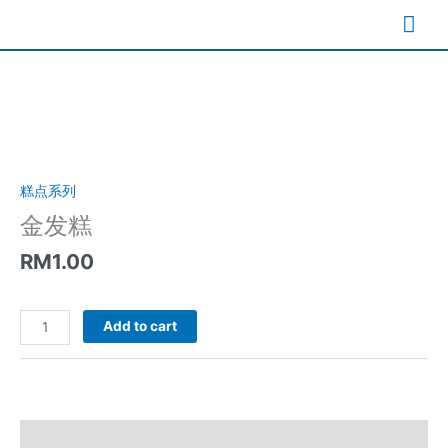
Skip
Mai
to
content
Me
糕点系列
金发糕
RM
1.00
金
Add to cart
发
糕
quantity
Description